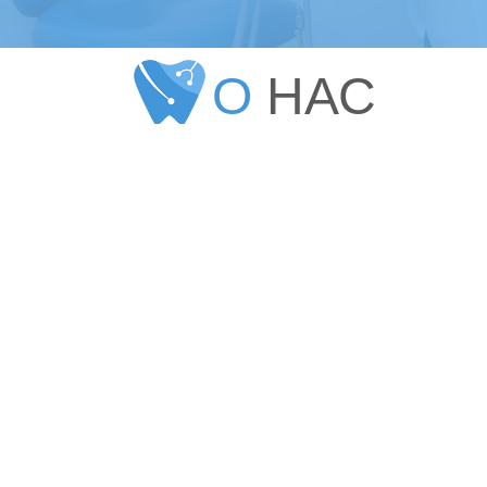
О
НАС