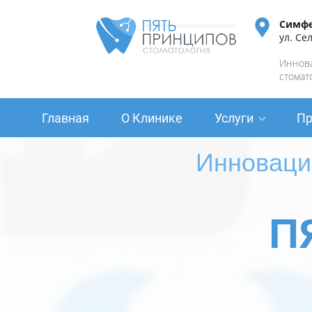
Симф
ул. Сел
Иннов
стомат
Главная
О Клинике
Услуги
Пр
Инноваци
П