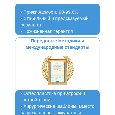
Записаться на прием
Приживаемость 98-99,6%
Стабильный и предсказуемый
результат
Пожизненная гарантия
Передовые методики и
международные стандарты
Остеопластика при атрофии
костной ткани
Хирургические шаблоны. Вместо
разреза десны - аккуратный