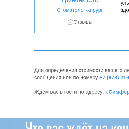
Гринчик С.А.
улы
здо
Стоматолог-хирург
Отзывы
Для определения стоимости вашего ле
сообщения или по номеру
+7 (978) 21-
Ждем вас в гости по адресу:
г.Симфер
Что вас ждёт на ко