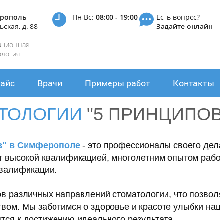
рополь
Пн-Вс:
08:00 - 19:00
Есть вопрос?
ьская, д. 88
Задайте онлайн
ационная
ология
айс
Врачи
Примеры работ
Контакты
АТОЛОГИИ
"5 ПРИНЦИПО
в" в Симферополе
- это профессионалы своего дела
т высокой квалификацией, многолетним опытом рабо
квалификации.
ов различных направлений стоматологии, что позвол
твом. Мы заботимся о здоровье и красоте улыбки на
ятся к достижению идеального результата.