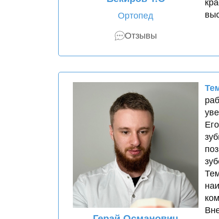
кра
выс
Ортопед
Отзывы
Те
раб
уве
Его
зуб
поз
зуб
Тем
наи
ком
Вне
Герай Османович