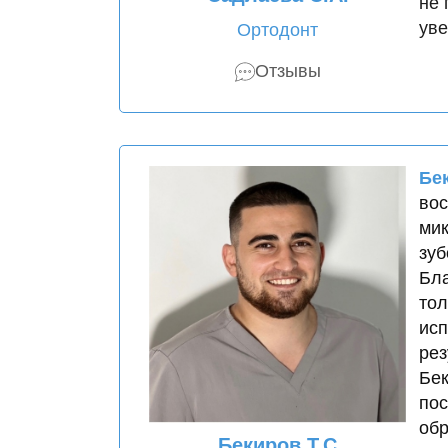
не 
уве
Ортодонт
Отзывы
Бе
вос
мик
зуб
Бла
тол
исп
рез
Бек
пос
обр
Бекиров Т.С