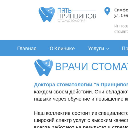
Симфе
ул. Сел
Иннов
стомат
Главная
О Клинике
Услуги
Пр
ВРАЧИ СТОМ
Доктора стоматологии "5 Принципо
каждом своем действии. Они обладаю
навыки через обучение и повышение 
Наш коллектив состоит из специалист
широкий спектр услуг с высоким качес
всегда работают на результат и стрем