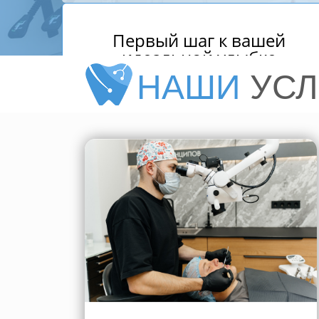
Первый шаг к вашей
идеальной улыбке
НАШИ
УСЛ
Имя
*
Телефон
*
Комментарий
*
Опишите вашу ситуацию или задайте вопрос
Прикрепить файл
Выбрать