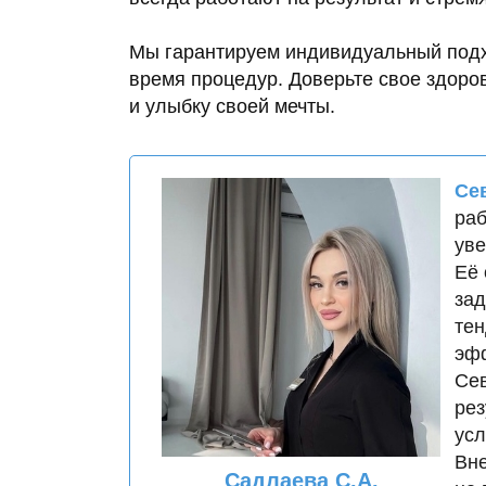
Мы гарантируем индивидуальный подх
время процедур. Доверьте свое здоро
и улыбку своей мечты.
Се
раб
уве
Её 
зад
тен
эфф
Сев
рез
усл
Вне
Садлаева С.А.